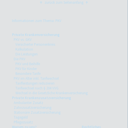
zurück zum Seitenanfang
Informationen zum Thema: PKV
Private Krankenversicherung
PKV vs. GKV
Versicherter Personenkreis
Kalkulation
Die Leistungen
Die PKV
PKV und Beihilfe
PKV für Kinder
Besondere Tarife
PKV im Alter inkl. Tarifwechsel
Tarifleistungen reduzieren
Tarifwechsel nach § 204 VVG
Wechsel in die Gesetzliche Krankenversicherung
Private Krankenzusatzversicherung
Ambulanter Zusatz
Zahnzusatzversicherung
Stationäre Zusatzversicherung
Tagegeld
Pflegezusatz
Warum zu uns?
Rechtliches