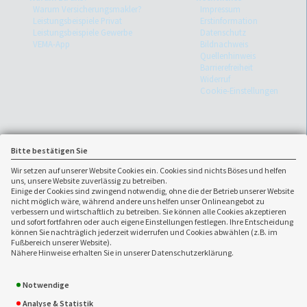
Warum Versicherungsmakler?
Impressum
Leistungsbeispiele Privat
Erstinformation
Leistungsbeispiele Gewerbe
Datenschutz
VEMA-App
Bildnachweis
Quellenhinweis
Barrierefreiheit
Widerruf
Cookie-Einstellungen
Bitte bestätigen Sie
Wir setzen auf unserer Website Cookies ein. Cookies sind nichts Böses und helfen
uns, unsere Website zuverlässig zu betreiben.
Einige der Cookies sind zwingend notwendig, ohne die der Betrieb unserer Website
nicht möglich wäre, während andere uns helfen unser Onlineangebot zu
verbessern und wirtschaftlich zu betreiben. Sie können alle Cookies akzeptieren
und sofort fortfahren oder auch eigene Einstellungen festlegen. Ihre Entscheidung
können Sie nachträglich jederzeit widerrufen und Cookies abwählen (z.B. im
Fußbereich unserer Website).
Ansprechpartner:
Nähere Hinweise erhalten Sie in unserer Datenschutzerklärung.
Versicherungsmakler Breker
02327 / 225044
Inh. Volker Breker
02327 / 3699127
Notwendige
Gewerbestr. 2a
info(at)breker-vers.de
Analyse & Statistik